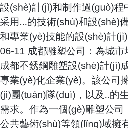
“零事故”原則是我司一慣堅(ji
故的記錄，我司將繼續(
1
現(xiàn)場(chǎng)施工
On-site construction
成都塑石假山施工現(xiàn)場(ch