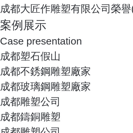
Enterprise
景觀解決方案找-大匠作
豐富的項(xiàng)目經(jīn
公司團(tuán)隊(duì)富有創(
藝術(shù)造
與西南地區(qū)多所高校的美術(
流
與四川省專業(yè)雕塑藝術(sh
學(xué)習(xí)與合作的關(g
全程跟蹤服務(wù)