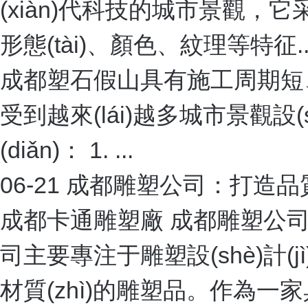
在施工過(guò)程中，我司對(
標(biāo)準(zhǔn)的管
成，