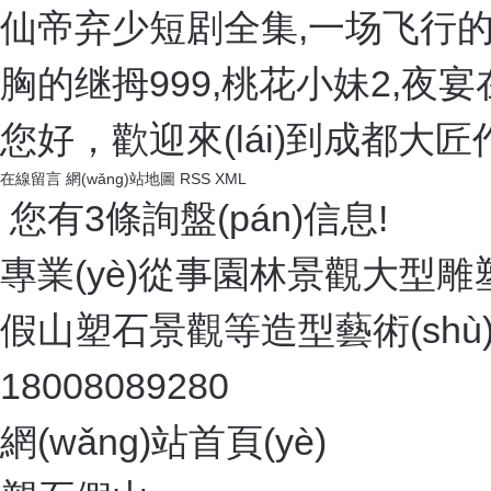
仙帝弃少短剧全集,一场飞行的
胸的继拇999,桃花小妹2,
您好，歡迎來(lái)到成都大匠作
在線留言
網(wǎng)站地圖
RSS
XML
您有
3
條詢盤(pán)信息!
專業(yè)從事園林景觀大型雕
假山塑石景觀等造型藝術(shù)的 
18008089280