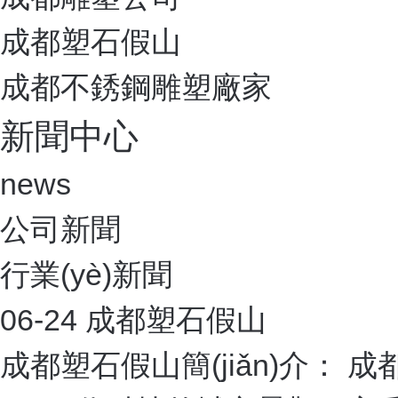
配備專屬設(shè)計(jì)團(tuá
(duì)，后期效果
管理及施工人員均會(huì)提前進(
施工過(guò)程中對(duì)突發(
方
1
規(guī)范
我司業(yè)務(wù)專注景觀造型藝
牌化發(f
現(xiàn)場(chǎng)管理經(jī
(dǎo)，專業(yè)造型技術(sh
質