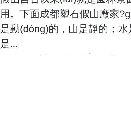
成都大匠作雕塑有限公司
公司簡(jiǎn)介
成都大匠作雕塑有限公司坐落于成都市青白江區(qū)祥福鎮(zhèn)新山村
通人物雕塑、不銹鋼雕塑等多種雕塑作品方面頗有造詣，通過(guò)雕塑作品傳遞
雕塑制作的核心團(tuán)隊(duì)，致力于為您提供豐富、新穎、精美、**的雕塑