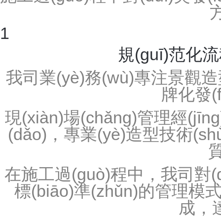
成都塑石假山景觀
人物塑石假山
景區(qū)塑石假山
產(chǎn)品中心
Product Center
產(chǎn)品分類
熱門(mén)產(chǎn
classification
塑石假山
推薦產(chǎn)品
雕塑
不銹鋼雕塑
玻璃鋼雕塑
成都塑石假山
鑄銅雕塑
卡通雕塑
成都塑石假山
環(huán)境造型藝術(shù)
生態(tài)園大門(mén)