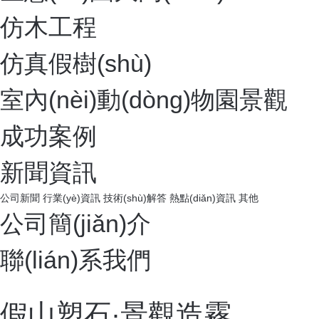
環(huán)境造型藝術(shù)
生態(tài)園大門(mén)
仿木工程
仿真假樹(shù)
室內(nèi)動(dòng)物園景觀
成功案例
新聞資訊
公司新聞
行業(yè)資訊
技術(shù)解答
熱點(diǎn)資訊
其他
公司簡(jiǎn)介
聯(lián)系我們