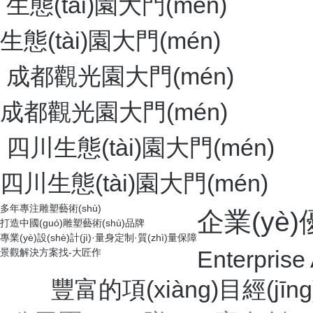
塑石假山 ——神韻氧吧